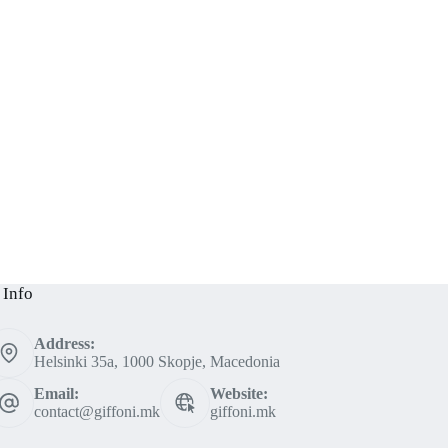
 Info
Address:
Helsinki 35a, 1000 Skopje, Macedonia
Email:
Website:
contact@giffoni.mk
giffoni.mk