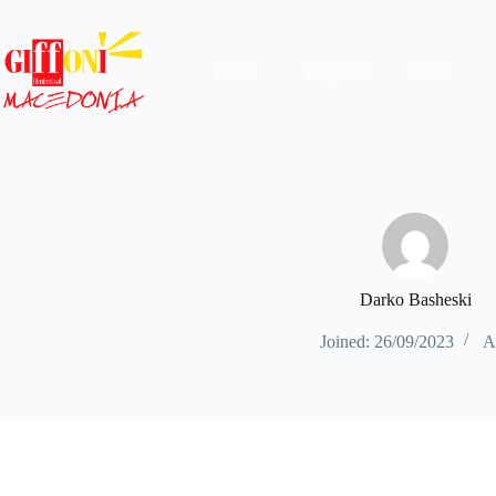
Skip
to
content
Home
Program
Films
Darko Basheski
Joined: 26/09/2023
Ar