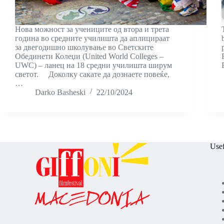
Нова можност за учениците од втора и трета
година во средните училишта да аплицираат
за двегодишно школување во Светските
Обединети Колеџи (United World Colleges –
UWC) – ланец на 18 средни училишта ширум
светот. Доколку сакате да дознаете повеќе,
…
Darko Basheski
22/10/2024
Usef