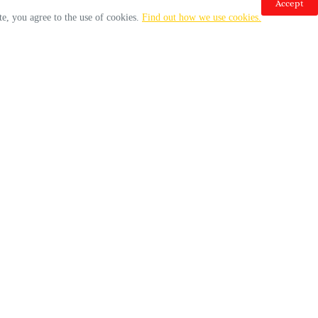
Accept
ПАКОМАК И ЏИФОНИ
te, you agree to the use of cookies.
Find out how we use cookies.
МАКЕДОНИЈА
0
01/10/2024
Оваа година во соработка со ПАКОМАК ги
f
мотивираме сите учесници на фестивалот да
al
започнат со користење на повратните вендинг
r
машини за селектирање и рециклирање на
he
Ф
пластични шишиња и лименки. Што може да
добиете? Двојно повеќе поени Сите учесници
y
М
на фестивалот, за селектираните пластични
,
шишиња и лименки до 15 октомври ќе добијат
двојно повеќе поени. Поените ќе […]
READ MORE