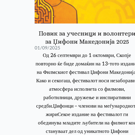
Повик за учесници и волонтер
за Џифони Македонија 2025
01/09/2025
Од 26 септември до 1 октомври, Скопје
повторно ќе биде домаќин на 13-тото издан
на Филмскиот фестивал Џифони Македонија
Како и секогаш, фестивалот носи незаборав
атмосфера исполнета со филмови,
работилници, дружење и инспиративни
средби.Џифонци – членови на меѓународно
жириСекое издание на фестивалот ги
обединува младите љубители на филмот ко
стануваат дел од уникатното Џифони