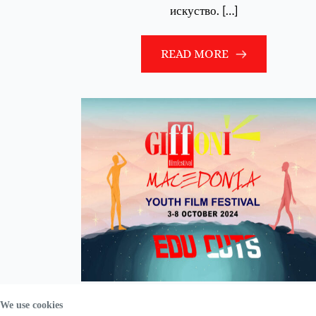
искуство. […]
READ MORE
We use cookies
Begining of 12th Giffoni Macedoni