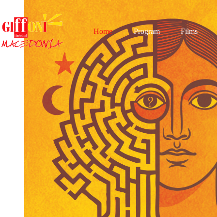
Skip
to
content
Home
Program
Films